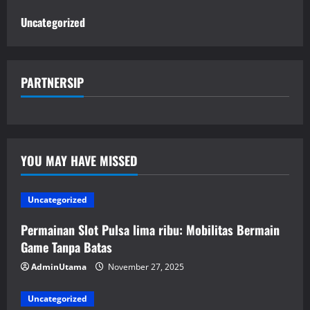
Uncategorized
PARTNERSIP
YOU MAY HAVE MISSED
Uncategorized
Permainan Slot Pulsa lima ribu: Mobilitas Bermain
Game Tanpa Batas
AdminUtama
November 27, 2025
Uncategorized