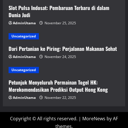
Slot Pulsa Indosat: Pembaruan Terbaru di dalam
Dunia Judi
AdminUtama
November 25, 2025
Uncategorized
Dari Pertanian ke Piring: Perjalanan Makanan Sehat
AdminUtama
November 24, 2025
Uncategorized
Petunjuk Menyeluruh Permainan Togel HK:
Merekomendasikan Prediksi Output Hong Kong
AdminUtama
November 22, 2025
Copyright © All rights reserved.
|
MoreNews
by AF
themes.