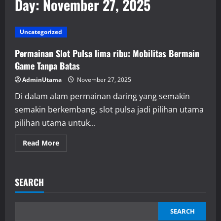
Day:
November 27, 2025
Uncategorized
Permainan Slot Pulsa lima ribu: Mobilitas Bermain
Game Tanpa Batas
AdminUtama
November 27, 2025
Di dalam alam permainan daring yang semakin
semakin berkembang, slot pulsa jadi pilihan utama
pilihan utama untuk...
Read
Read More
more
about
Permainan
Slot
Pulsa
SEARCH
lima
ribu:
Mobilitas
Bermain
Game
SEARCH
Tanpa