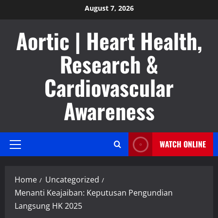
Skip
August 7, 2026
to
Aortic | Heart Health,
content
Research &
Cardiovascular
Awareness
WATCH ONLINE
Primary
Menu
Home
Uncategorized
Menanti Keajaiban: Keputusan Pengundian
Langsung HK 2025