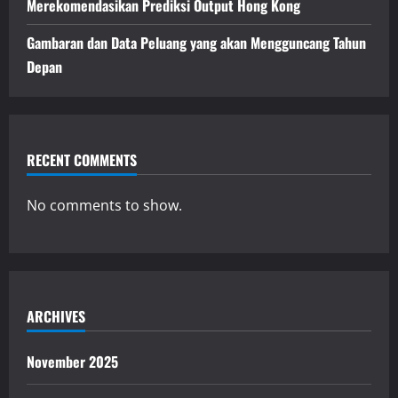
Merekomendasikan Prediksi Output Hong Kong
Gambaran dan Data Peluang yang akan Mengguncang Tahun
Depan
RECENT COMMENTS
No comments to show.
ARCHIVES
November 2025