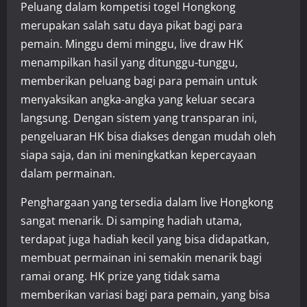
Peluang dalam kompetisi togel Hongkong
merupakan salah satu daya pikat bagi para
pemain. Minggu demi minggu, live draw HK
menampilkan hasil yang ditunggu-tunggu,
memberikan peluang bagi para pemain untuk
menyaksikan angka-angka yang keluar secara
langsung. Dengan sistem yang transparan ini,
pengeluaran HK bisa diakses dengan mudah oleh
siapa saja, dan ini meningkatkan kepercayaan
dalam permainan.
Penghargaan yang tersedia dalam live Hongkong
sangat menarik. Di samping hadiah utama,
terdapat juga hadiah kecil yang bisa didapatkan,
membuat permainan ini semakin menarik bagi
ramai orang. HK prize yang tidak sama
memberikan variasi bagi para pemain, yang bisa