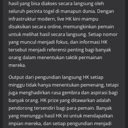
hasil yang bisa diakses secara langsung oleh
seluruh pecinta togel di manapun dunia. Dengan
infrastruktur modern, live HK kini mampu
disaksikan secara online, memungkinkan pemain
untuk melihat hasil secara langsung. Setiap nomor
yang muncul menjadi fokus, dan informasi HK
tersebut menjadi referensi penting bagi banyak
orang dalam menentukan taktik permainan
mereka.
Output dari pengundian langsung HK setiap
minggu tidak hanya menentukan pemenang, tetapi
juga menghadirkan rasa gembira dan aspirasi bagi
banyak orang. HK prize yang ditawarkan adalah
pendorong tersendiri bagi para pemain. Banyak
yang menunggu hasil HK ini untuk mendapatkan
impian mereka, dan setiap pengundian menjadi