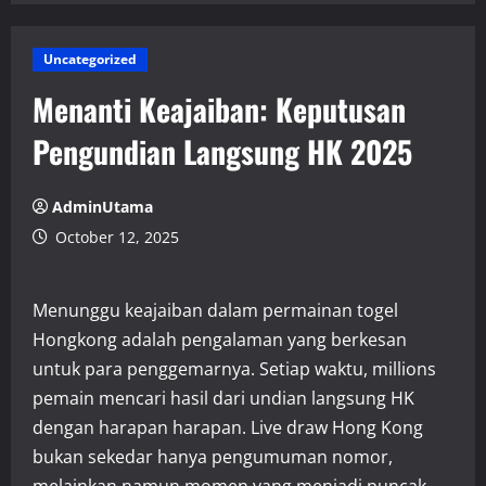
Uncategorized
Menanti Keajaiban: Keputusan
Pengundian Langsung HK 2025
AdminUtama
October 12, 2025
Menunggu keajaiban dalam permainan togel
Hongkong adalah pengalaman yang berkesan
untuk para penggemarnya. Setiap waktu, millions
pemain mencari hasil dari undian langsung HK
dengan harapan harapan. Live draw Hong Kong
bukan sekedar hanya pengumuman nomor,