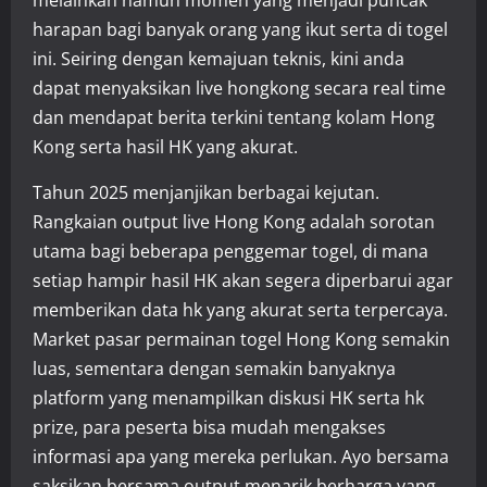
melainkan namun momen yang menjadi puncak
harapan bagi banyak orang yang ikut serta di togel
ini. Seiring dengan kemajuan teknis, kini anda
dapat menyaksikan live hongkong secara real time
dan mendapat berita terkini tentang kolam Hong
Kong serta hasil HK yang akurat.
Tahun 2025 menjanjikan berbagai kejutan.
Rangkaian output live Hong Kong adalah sorotan
utama bagi beberapa penggemar togel, di mana
setiap hampir hasil HK akan segera diperbarui agar
memberikan data hk yang akurat serta terpercaya.
Market pasar permainan togel Hong Kong semakin
luas, sementara dengan semakin banyaknya
platform yang menampilkan diskusi HK serta hk
prize, para peserta bisa mudah mengakses
informasi apa yang mereka perlukan. Ayo bersama
saksikan bersama output menarik berharga yang