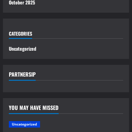
October 2025
CATEGORIES
Uncategorized
PARTNERSIP
YOU MAY HAVE MISSED
Uncategorized