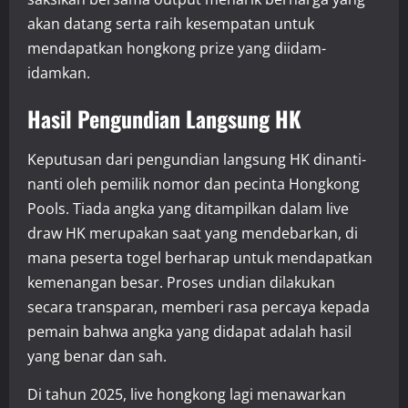
akan datang serta raih kesempatan untuk
mendapatkan hongkong prize yang diidam-
idamkan.
Hasil Pengundian Langsung HK
Keputusan dari pengundian langsung HK dinanti-
nanti oleh pemilik nomor dan pecinta Hongkong
Pools. Tiada angka yang ditampilkan dalam live
draw HK merupakan saat yang mendebarkan, di
mana peserta togel berharap untuk mendapatkan
kemenangan besar. Proses undian dilakukan
secara transparan, memberi rasa percaya kepada
pemain bahwa angka yang didapat adalah hasil
yang benar dan sah.
Di tahun 2025, live hongkong lagi menawarkan