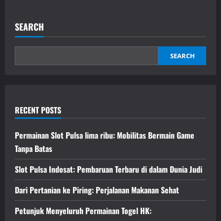
SEARCH
SEARCH
RECENT POSTS
Permainan Slot Pulsa lima ribu: Mobilitas Bermain Game
Tanpa Batas
Slot Pulsa Indosat: Pembaruan Terbaru di dalam Dunia Judi
Dari Pertanian ke Piring: Perjalanan Makanan Sehat
Petunjuk Menyeluruh Permainan Togel HK: